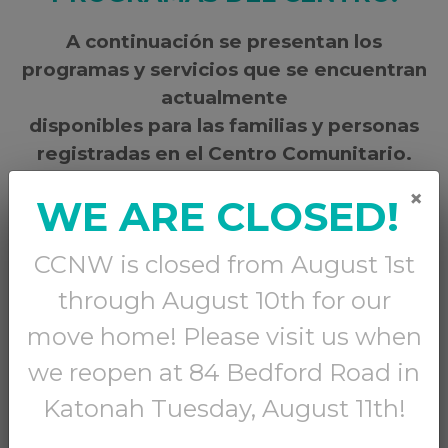
A continuación se presentan los
programas y servicios que se encuentran
actualmente
disponibles para las familias y personas
registradas en el Centro Comunitario.
×
WE ARE CLOSED!
Aprenda acera de la Salud Masculina Y
Meriendas Saludables
CCNW is closed from August 1st
through August 10th for our
¡Junio ​​es el
move home! Please visit us when
Mes de la
we reopen at 84 Bedford Road in
Salud
Katonah Tuesday, August 11th!
Masculina!