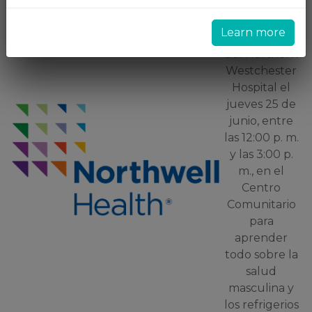
Acompañe al
personal de
Learn more
enfermería
del Northern
Westchester
Hospital el
jueves 25 de
junio, entre
las 12:00 p. m.
y las 3:00 p.
m., en el
Centro
Comunitario
para
aprender
todo sobre la
salud
masculina y
los refrigerios