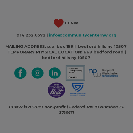
CCNW
914.232.6572 |
info@communitycenternw.org
MAILING ADDRESS: p.o. box 159 | bedford hills ny 10507
TEMPORARY PHYSICAL LOCATION:
669 bedford road |
bedford hills ny 10507
CCNW is a 501c3 non-profit | Federal Tax ID Number: 13-
3716471