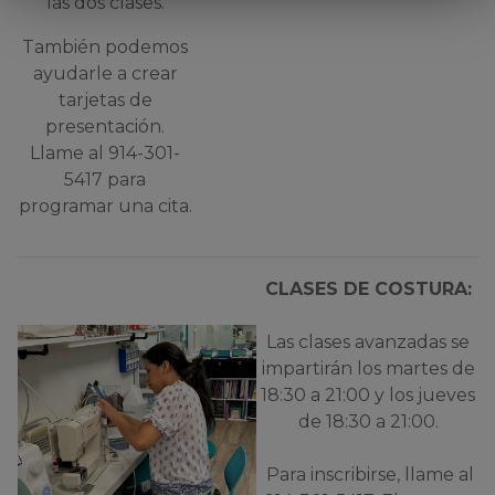
las dos clases.
También podemos
ayudarle a crear
tarjetas de
presentación.
Llame al 914-301-
5417 para
programar una cita.
CLASES DE COSTURA:
Las clases avanzadas se
impartirán los martes de
18:30 a 21:00 y los jueves
de 18:30 a 21:00.
Para inscribirse, llame al